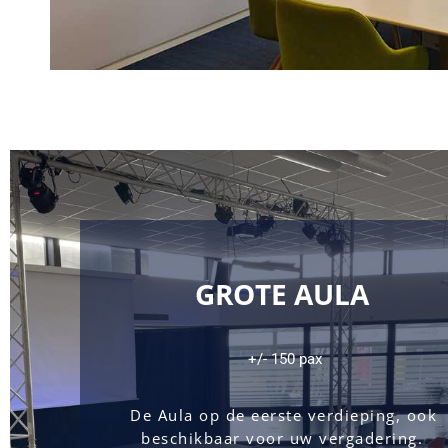
GROTE AULA 
+/- 150 pax
De Aula op de eerste verdieping, ook 
beschikbaar voor uw vergadering. 