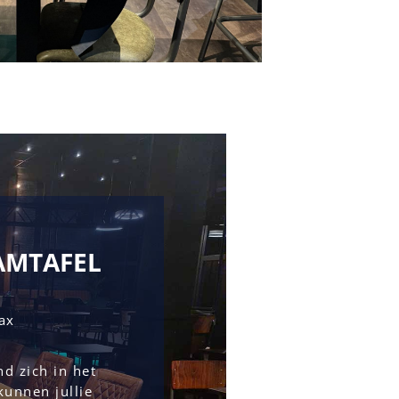
AMTAFEL
ax
kunnen jullie 