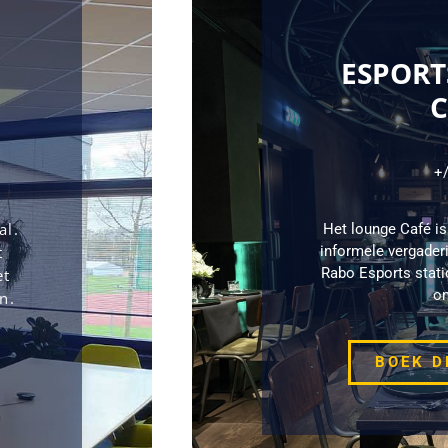
ESPORT
C
+/
l. 
Het lounge Café is
 
informele vergaderi
Rabo Esports statio
t 
om
. 
BOEK D