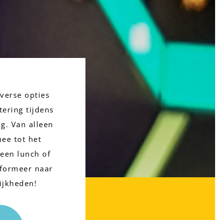
verse opties 
tering tijdens 
g. Van alleen 
hee tot het 
een lunch of 
nformeer naar 
ijkheden!