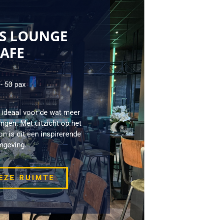
S LOUNGE 
AFE 
- 50 pax
 ideaal voor de wat meer
ngen. Met uitzicht op het
n is dit een inspirerende
geving.
EZE RUIMTE