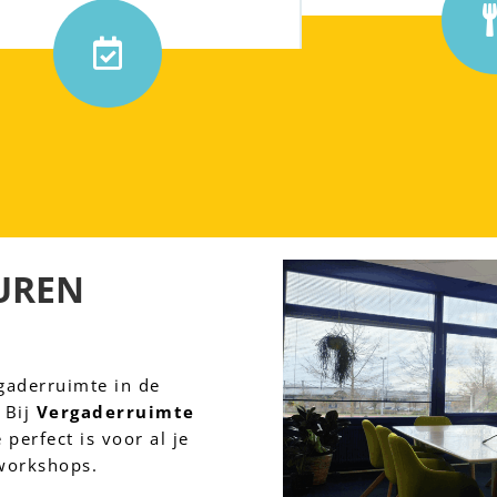
REN 

gaderruimte in de 
Bij 
Vergaderruimte 
e perfect is voor al je 
 workshops.