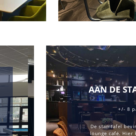
AAN DE ST
+/- 8 p
 De stamtafel bevind zich in het 
lounge café. Hier 