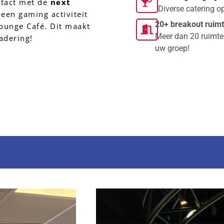
tact met de 
next 
Diverse catering op
 een gaming activiteit 
20+ breakout ruim
ounge Café. Dit maakt 
Meer dan 20 ruimtes
adering!
uw groep!