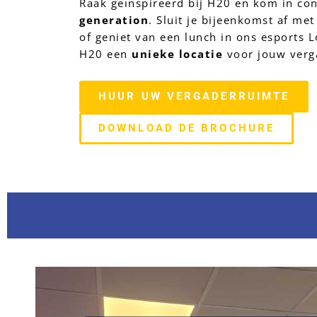
Raak geïnspireerd bij H20 en kom in con
generation
. Sluit je bijeenkomst af met
of geniet van een lunch in ons esports L
H20 een 
unieke locatie
 voor jouw verg
HUUR UW VERGADERRUIMTE
DOWNLOAD DE BROCHURE