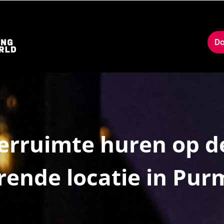
Do
erruimte huren op d
rende locatie in Pu