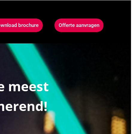
wnload brochure
Offerte aanvragen
e meest
rmerend!