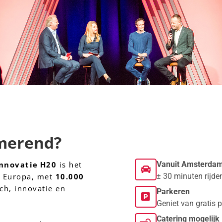
merend?
Vanuit Amsterda
innovatie
H20
is het
± 30 minuten rijde
n Europa, met
10.000
ch, innovatie en
Parkeren
Geniet van gratis 
Catering mogelijk